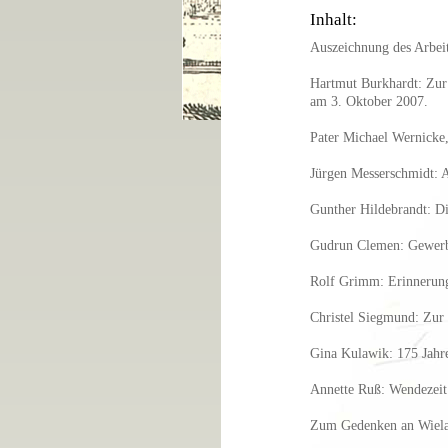
Inhalt:
Auszeichnung des Arbei
Hartmut Burkhardt: Zur
am 3. Oktober 2007.
Pater Michael Wernicke
Jürgen Messerschmidt: A
Gunther Hildebrandt: Di
Gudrun Clemen: Gewer
Rolf Grimm: Erinnerung
Christel Siegmund: Zur 
Gina Kulawik: 175 Jah
Annette Ruß: Wendezeit 
Zum Gedenken an Wielan