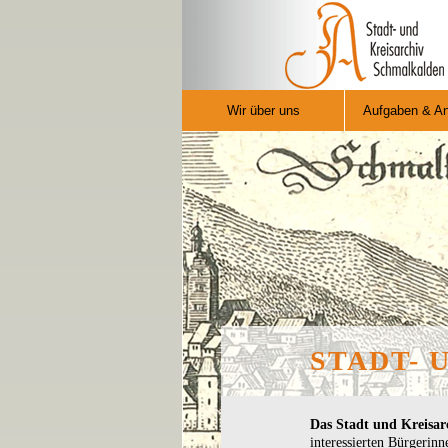
v Schmalkalden
Wir über uns
Aufgaben & A
STADT-
Das Stadt und Kreisa
interessierten Bürgerin