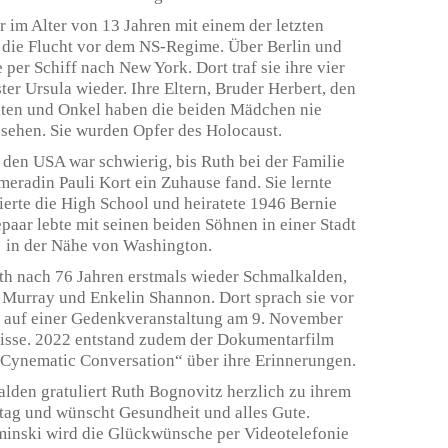
r im Alter von 13 Jahren mit einem der letzten
 die Flucht vor dem NS-Regime. Über Berlin und
per Schiff nach New York. Dort traf sie ihre vier
ter Ursula wieder. Ihre Eltern, Bruder Herbert, den
nten und Onkel haben die beiden Mädchen nie
sehen. Sie wurden Opfer des Holocaust.
den USA war schwierig, bis Ruth bei der Familie
meradin Pauli Kort ein Zuhause fand. Sie lernte
ierte die High School und heiratete 1946 Bernie
paar lebte mit seinen beiden Söhnen in einer Stadt
in der Nähe von Washington.
h nach 76 Jahren erstmals wieder Schmalkalden,
 Murray und Enkelin Shannon. Dort sprach sie vor
 auf einer Gedenkveranstaltung am 9. November
nisse. 2022 entstand zudem der Dokumentarfilm
Cynematic Conversation“ über ihre Erinnerungen.
lden gratuliert Ruth Bognovitz herzlich zu ihrem
tag und wünscht Gesundheit und alles Gute.
inski wird die Glückwünsche per Videotelefonie