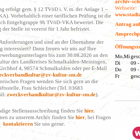
archiv-sc
Webseite:
g erfolgt gem. § 12 TVöD i. V. m. der Anlage 1 –
www.stadt
). Vorbehaltlich einer tariflichen Prüfung ist die
nach Entgeltgruppe 9b TVöD-VKA bewertet. Die
Antrag au
der Stelle ist vorerst für 1 Jahr befristet.
Ansprechp
e Anforderungen und sind an der Übernahme der
Öffnungsze
g interessiert? Dann freuen wir uns auf Ihre
ewerbungsunterlagen bis zum 30.08.2026 an den
Mo,Mi
ges
ltur des Landkreises Schmalkalden-Meiningen,
Di
09 -
 Kirchhof 4, 98574 Schmalkalden oder per E-Mail
Do
09 -
eckverbandkultur@zv-kultur-sm.de
Fr
ges
orischen Fragen wenden Sie sich gern an die
ftsstelle, Frau Schleicher (Tel. 03683
il:
zweckverbandkultur@zv-kultur-sm.de
).
ndige Stellenausschreibung finden Sie
hier.
nen zu unserem Archiv finden Sie
hier
, bei Fragen
kontaktieren
Sie uns gerne.