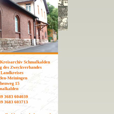
 Kreisarchiv Schmalkalden
ng des Zweckverbandes
 Landkreises
den-Meiningen
chenweg 15
malkalden
49 3683 604039
49 3683 603713