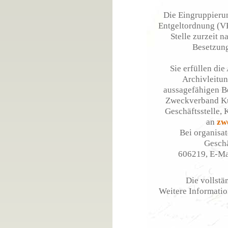
Die Eingruppierun
Entgeltordnung (VKA
Stelle zurzeit 
Besetzung 
Sie erfüllen di
Archivleitun
aussagefähigen B
Zweckverband Ku
Geschäftsstelle,
an
zw
Bei organisat
Geschä
606219, E-Ma
Die vollstä
Weitere Informatio