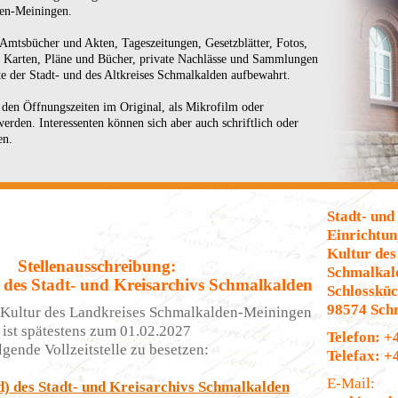
en-Meiningen.
mtsbücher und Akten, Tageszeitungen, Gesetzblätter, Fotos,
, Karten, Pläne und Bücher, private Nachlässe und Sammlungen
e der Stadt- und des Altkreises Schmalkalden aufbewahrt.
den Öffnungszeiten im Original, als Mikrofilm oder
 werden. Interessenten können sich aber auch schriftlich oder
en.
Stadt- und
Einrichtu
Kultur des
Stellenausschreibung:
Schmalkal
 des Stadt- und Kreisarchivs Schmalkalden
Schlosskü
98574 Sch
Kultur des Landkreises Schmalkalden-Meiningen
ist spätestens zum 01.02.2027
Telefon: +
lgende Vollzeitstelle zu besetzen:
Telefax: +
E-Mail:
d) des Stadt- und Kreisarchivs Schmalkalden