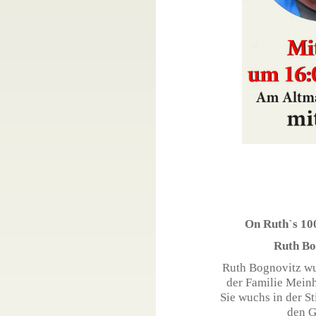
On Ruth`s 100
Ruth Bog
Ruth Bognovitz wur
der Familie Meinh
Sie wuchs in der St
den G